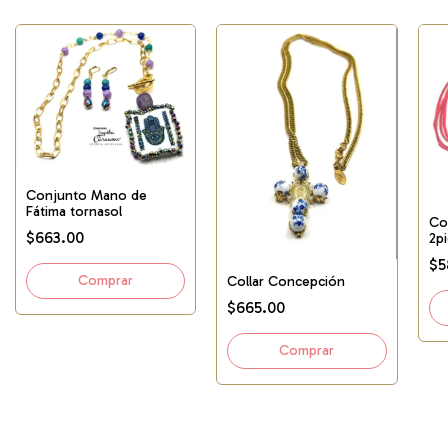
Conjunto Mano de
Fátima tornasol
Co
$663.00
2pi
$5
Collar Concepción
$665.00