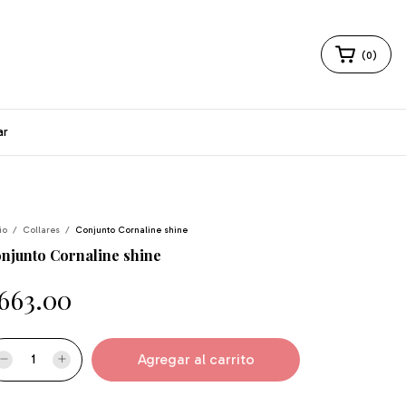
(
0
)
ar
io
/
Collares
/
Conjunto Cornaline shine
njunto Cornaline shine
663.00