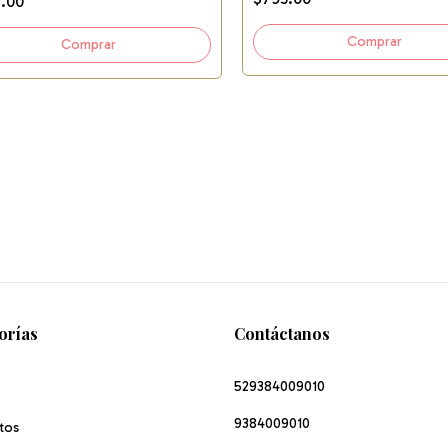
.00
orías
Contáctanos
529384009010
9384009010
tos