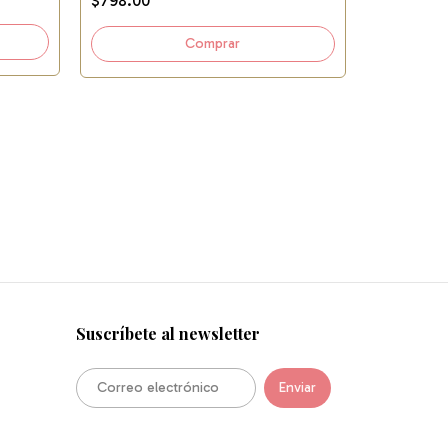
$798.00
Conjunto Ro
$663.00
Suscríbete al newsletter