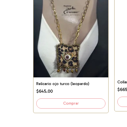
s)
Coll
Relicario ojo turco (leopardo)
$665
$645.00