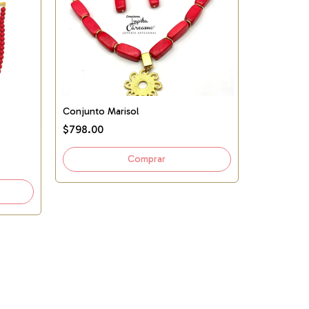
Conjunto Marisol
$798.00
Conjunto M
$663.00