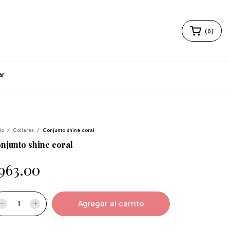
(
0
)
ar
io
/
Collares
/
Conjunto shine coral
njunto shine coral
963.00