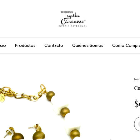
icio
Productos
Contacto
Quiénes Somos
Cómo Compr
Inic
Co
$