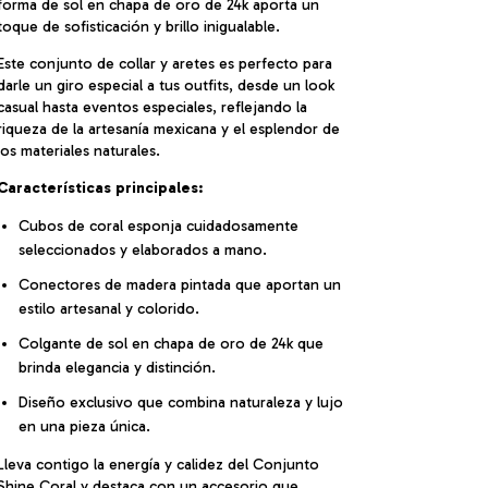
forma de sol en chapa de oro de 24k aporta un
toque de sofisticación y brillo inigualable.
Este conjunto de collar y aretes es perfecto para
darle un giro especial a tus outfits, desde un look
casual hasta eventos especiales, reflejando la
riqueza de la artesanía mexicana y el esplendor de
los materiales naturales.
Características principales:
Cubos de coral esponja cuidadosamente
seleccionados y elaborados a mano.
Conectores de madera pintada que aportan un
estilo artesanal y colorido.
Colgante de sol en chapa de oro de 24k que
brinda elegancia y distinción.
Diseño exclusivo que combina naturaleza y lujo
en una pieza única.
Lleva contigo la energía y calidez del Conjunto
Shine Coral y destaca con un accesorio que