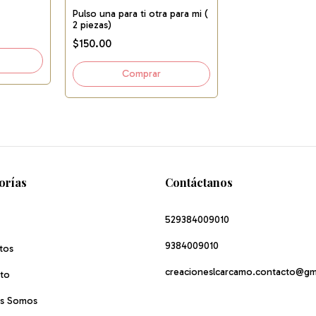
Pulso una para ti otra para mi (
2 piezas)
$150.00
orías
Contáctanos
529384009010
9384009010
tos
creacioneslcarcamo.contacto@gm
to
s Somos