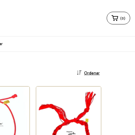
(
0
)
ar
Ordenar