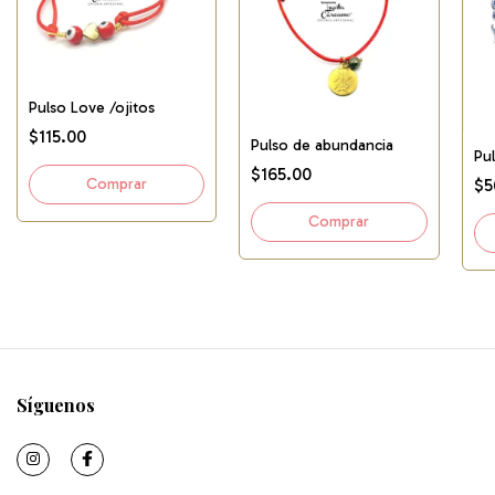
Pulso Love /ojitos
$115.00
Pulso de abundancia
Pu
$165.00
$5
Síguenos