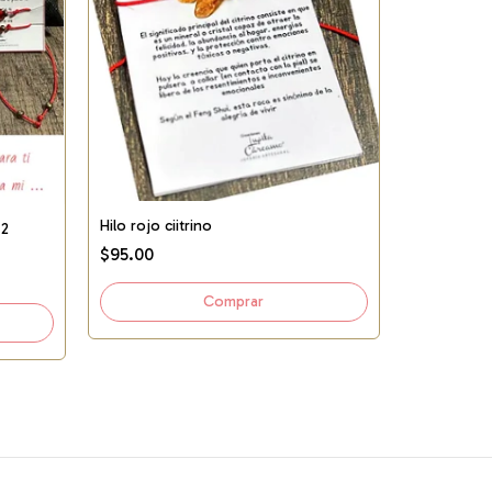
Hilo rojo ciitrino
 2
$95.00
Amuleto Ab
$185.00