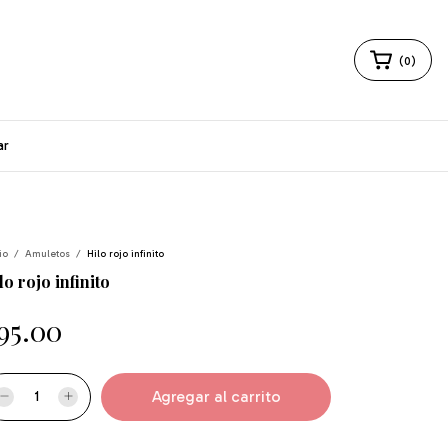
(
0
)
ar
io
/
Amuletos
/
Hilo rojo infinito
lo rojo infinito
95.00