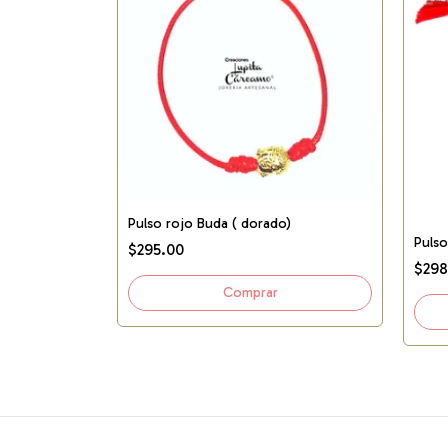
oteccion
Pulso rojo Buda ( dorado)
Pulso
$295.00
$298