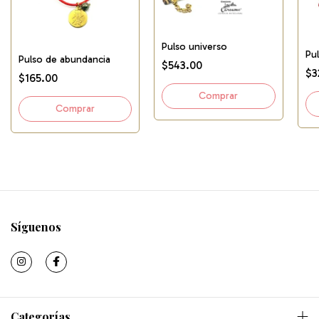
Pulso universo
Pu
Pulso de abundancia
$543.00
$3
$165.00
Síguenos
Categorías