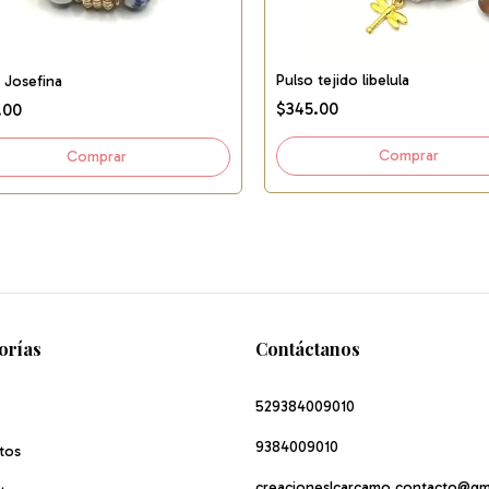
Pulso tejido libelula
 Josefina
$345.00
.00
orías
Contáctanos
529384009010
9384009010
tos
creacioneslcarcamo.contacto@gm