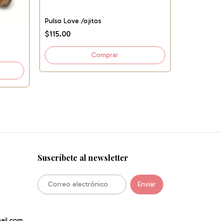
Pulso Love /ojitos
$115.00
Pulso Bless
$543.00
Suscríbete al newsletter
ail.com