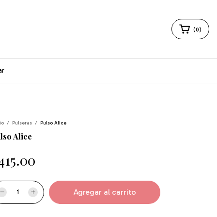
(
0
)
ar
io
/
Pulseras
/
Pulso Alice
lso Alice
415.00