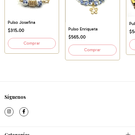
Pulso Josefina
Pu
Pulso Enriqueta
$315.00
$5
$565.00
Síguenos
Categorías