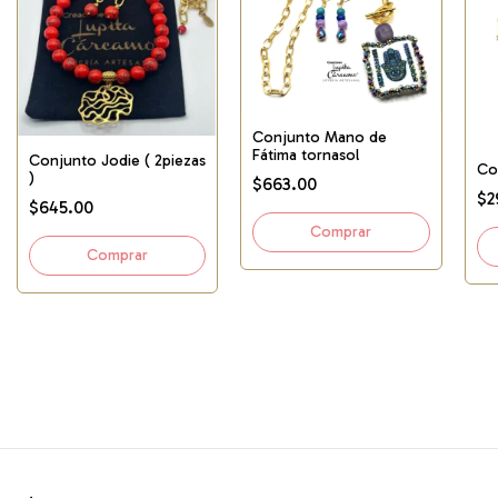
Conjunto Mano de
Fátima tornasol
Conjunto Jodie ( 2piezas
Col
)
$663.00
$2
$645.00