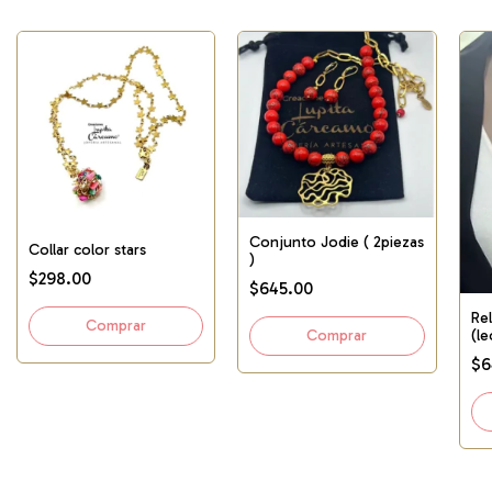
Conjunto Jodie ( 2piezas
Collar color stars
)
$298.00
$645.00
Rel
(l
$6