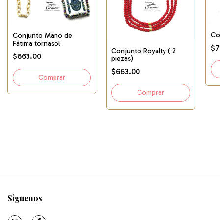
Co
Conjunto Mano de
Fátima tornasol
$7
Conjunto Royalty ( 2
$663.00
piezas)
$663.00
Síguenos