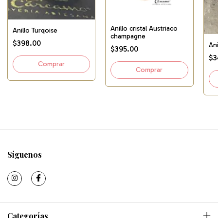
Anillo cristal Austriaco
Anillo Turqoise
champagne
$398.00
An
$395.00
$3
Síguenos
Categorías