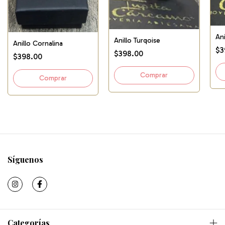
Ani
Anillo Turqoise
Anillo Cornalina
$3
$398.00
$398.00
Síguenos
Categorías