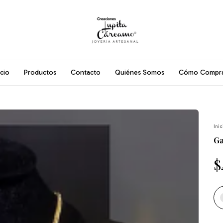
icio
Productos
Contacto
Quiénes Somos
Cómo Compr
Inic
Ga
$