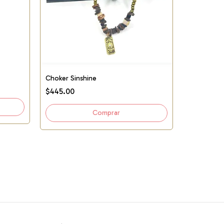
Choker Sinshine
$445.00
Choker Ch
$395.00