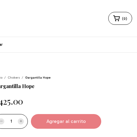
(
0
)
ar
io
/
Chokers
/
Gargantilla Hope
rgantilla Hope
425.00