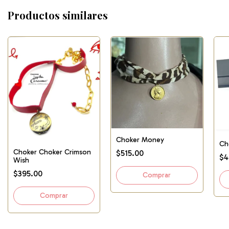
Productos similares
Choker Money
Ch
Choker Choker Crimson
$515.00
$4
Wish
$395.00