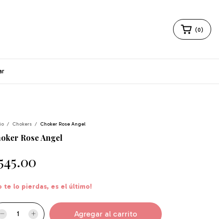
(
0
)
ar
io
/
Chokers
/
Choker Rose Angel
oker Rose Angel
545.00
o te lo pierdas, es el último!