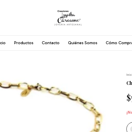
icio
Productos
Contacto
Quiénes Somos
Cómo Compr
Inic
Ch
$
¡N