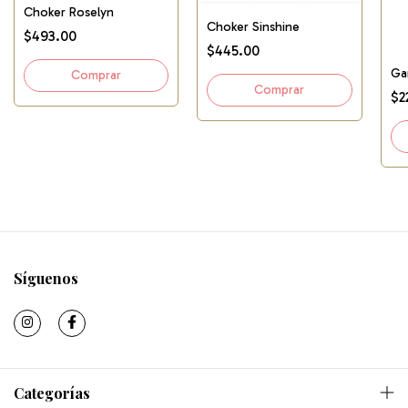
Choker Roselyn
Choker Sinshine
$493.00
$445.00
Gar
$2
Síguenos
Categorías