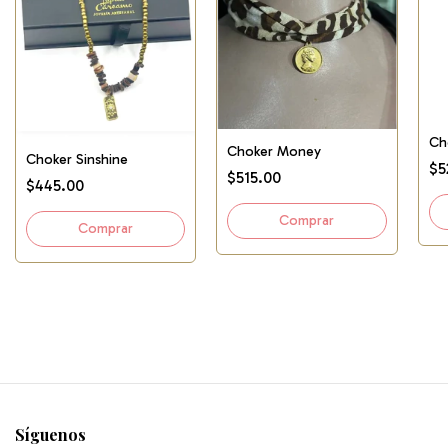
Ch
Choker Money
Choker Sinshine
$5
$515.00
$445.00
Síguenos