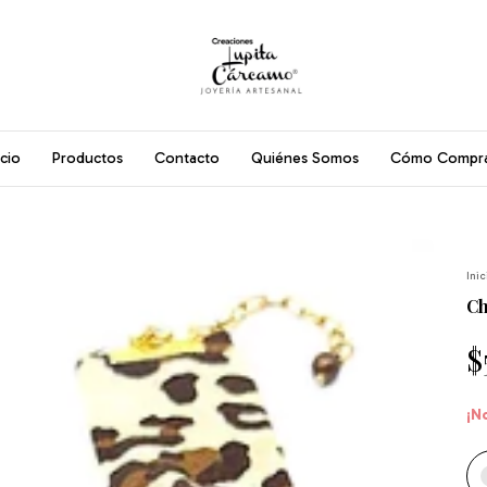
icio
Productos
Contacto
Quiénes Somos
Cómo Compr
Inic
Ch
$
¡N