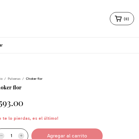
(
0
)
ar
io
/
Pulseras
/
Choker flor
oker flor
593.00
o te lo pierdas, es el último!