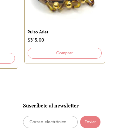
Pulso Love 
Pulso Arlet
$115.00
$315.00
Suscríbete al newsletter